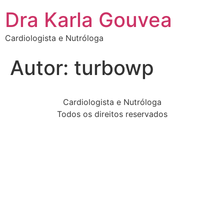
Dra Karla Gouvea
Cardiologista e Nutróloga
Autor:
turbowp
Cardiologista e Nutróloga
Todos os direitos reservados
rabet güncel giriş
ultrabet giriş
ultrabet
ultrabet güncel giriş